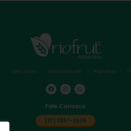
Quem Somos
Nossa Distribuição
Blog e Dicas
C
Fale Conosco
(17) 3267-2020