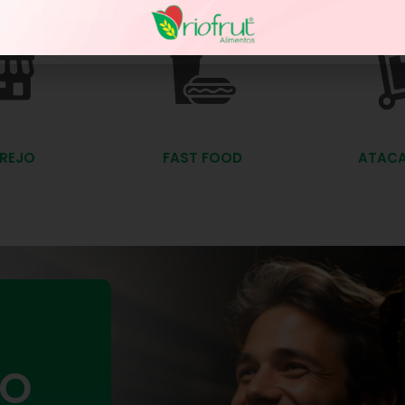
REJO
FAST FOOD
ATAC
TO